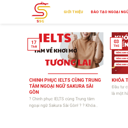
Skip
to
GIỚI THIỆU
ĐÀO TẠO NGOẠI NGƯ
content
03
17
Th5
Th8
CHINH PHỤC IELTS CÙNG TRUNG
KHÓA T
TÂM NGOẠI NGỮ SAKURA SÀI
Đầu tư c
GÒN
là một h
? Chinh phục IELTS cùng Trung tâm
ngoại ngữ Sakura Sài Gòn! ? ? Khóa...