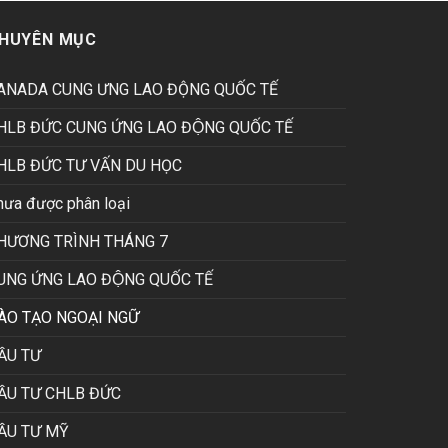
Sài
SAKURA
Những
Gòn
SÀI
Người
tham
HUYÊN MỤC
GÒN
Gieo
dự
Mầm
Lễ
Tri
ra
ANADA CUNG ƯNG LAO ĐỘNG QUỐC TẾ
Thức
mắt
VBCI
HLB ĐỨC CUNG ỨNG LAO ĐỘNG QUỐC TẾ
Nam
HCM
HLB ĐỨC TƯ VẤN DU HỌC
trên
du
hưa được phân loại
thuyền
Indochina
HƯƠNG TRÌNH THÁNG 7
Queen
UNG ỨNG LAO ĐỘNG QUỐC TẾ
ÀO TẠO NGOẠI NGỮ
ẦU TƯ
ẦU TƯ CHLB ĐỨC
ẦU TƯ MỸ