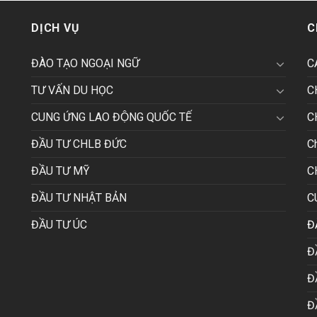
DỊCH VỤ
C
ĐÀO TẠO NGOẠI NGỮ
C
TƯ VẤN DU HỌC
C
CUNG ỨNG LAO ĐỘNG QUỐC TẾ
C
ĐẦU TƯ CHLB ĐỨC
C
ĐẦU TƯ MỸ
C
ĐẦU TƯ NHẬT BẢN
C
ĐẦU TƯ ÚC
Đ
Đ
Đ
Đ