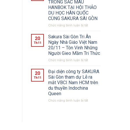
TRONG SẮC MÀU
HỘ
TỪ
HANBOK TẠI HỘI THẢO
CHIẾU
HỘI
DU HỌC HÀN QUỐC
VÀNG”
THẢO
CÙNG SAKURA SÀI GÒN
CHO
DU
DU
HỌC
Chức năng bình luận bị tắt
ở
HỌC
HÀN
TRẢI
HÀN
QUỐC
NGHIỆM
Sakura Sài Gòn Tri Ân
20
QUỐC?
–
VĂN
Ngày Nhà Giáo Việt Nam
Th11
TỈNH
HÓA
20/11 – Tôn Vinh Những
GYEONGSANGBUK-
HÀN
Người Gieo Mầm Tri Thức
DO
QUỐC
–
Chức năng bình luận bị tắt
ở
TỎA
Sakura
SÁNG
Sài
Đại diện công ty SAKURA
20
TRONG
Gòn
Sài Gòn tham dự Lễ ra
Th11
SẮC
Tri
mắt VBCI Nam HCM trên
MÀU
Ân
du thuyền Indochina
HANBOK
Ngày
Queen
TẠI
Nhà
HỘI
Giáo
Chức năng bình luận bị tắt
ở
THẢO
Việt
Đại
DU
Nam
diện
HỌC
20/11
công
HÀN
–
ty
QUỐC
Tôn
SAKURA
CÙNG
Vinh