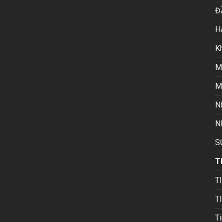
Đ
H
K
M
M
N
N
S
T
T
T
Ti