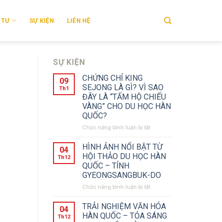
 TƯ
SỰ KIỆN
LIÊN HỆ
SỰ KIỆN
CHỨNG CHỈ KING
09
SEJONG LÀ GÌ? VÌ SAO
Th1
ĐÂY LÀ “TẤM HỘ CHIẾU
VÀNG” CHO DU HỌC HÀN
QUỐC?
Chức năng bình luận bị tắt
ở
CHỨNG
CHỈ
HÌNH ẢNH NỔI BẬT TỪ
04
KING
HỘI THẢO DU HỌC HÀN
Th12
SEJONG
QUỐC – TỈNH
LÀ
GYEONGSANGBUK-DO
GÌ?
VÌ
Chức năng bình luận bị tắt
ở
SAO
HÌNH
ĐÂY
ẢNH
TRẢI NGHIỆM VĂN HÓA
04
LÀ
NỔI
HÀN QUỐC – TỎA SÁNG
Th12
“TẤM
BẬT