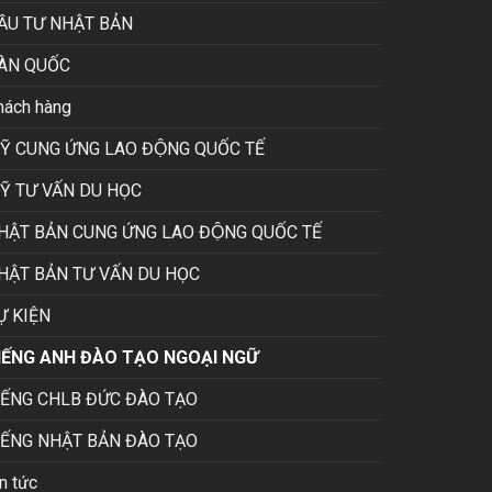
ẦU TƯ NHẬT BẢN
ÀN QUỐC
hách hàng
Ỹ CUNG ỨNG LAO ĐỘNG QUỐC TẾ
Ỹ TƯ VẤN DU HỌC
HẬT BẢN CUNG ỨNG LAO ĐỘNG QUỐC TẾ
HẬT BẢN TƯ VẤN DU HỌC
Ự KIỆN
IẾNG ANH ĐÀO TẠO NGOẠI NGỮ
IẾNG CHLB ĐỨC ĐÀO TẠO
IẾNG NHẬT BẢN ĐÀO TẠO
n tức