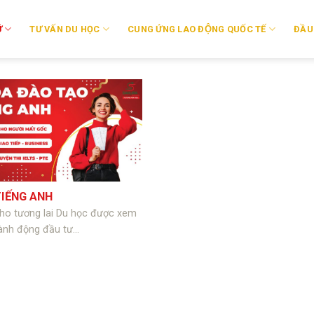
̃
TƯ VẤN DU HỌC
CUNG ỨNG LAO ĐỘNG QUỐC TẾ
ĐẦU
IẾNG ANH
ho tương lai Du học được xem
ành động đầu tư...