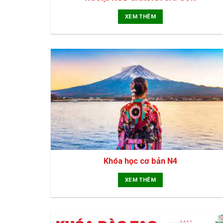
XEM THÊM
Khóa học cơ bản N4
XEM THÊM