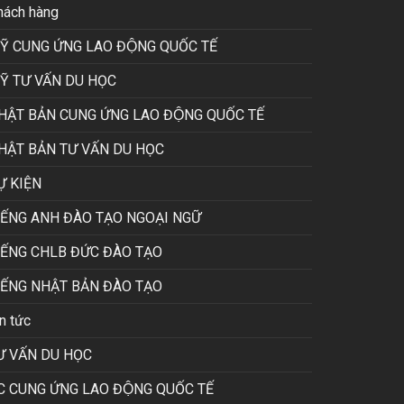
hách hàng
Ỹ CUNG ỨNG LAO ĐỘNG QUỐC TẾ
Ỹ TƯ VẤN DU HỌC
HẬT BẢN CUNG ỨNG LAO ĐỘNG QUỐC TẾ
HẬT BẢN TƯ VẤN DU HỌC
Ự KIỆN
IẾNG ANH ĐÀO TẠO NGOẠI NGỮ
IẾNG CHLB ĐỨC ĐÀO TẠO
IẾNG NHẬT BẢN ĐÀO TẠO
n tức
Ư VẤN DU HỌC
C CUNG ỨNG LAO ĐỘNG QUỐC TẾ