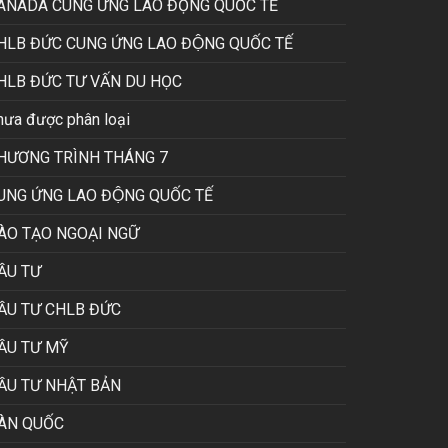
ANADA CUNG ƯNG LAO ĐỘNG QUỐC TẾ
HLB ĐỨC CUNG ỨNG LAO ĐỘNG QUỐC TẾ
HLB ĐỨC TƯ VẤN DU HỌC
hưa được phân loại
HƯƠNG TRÌNH THÁNG 7
UNG ỨNG LAO ĐỘNG QUỐC TẾ
ÀO TẠO NGOẠI NGỮ
ẦU TƯ
ẦU TƯ CHLB ĐỨC
ẦU TƯ MỸ
ẦU TƯ NHẬT BẢN
ÀN QUỐC