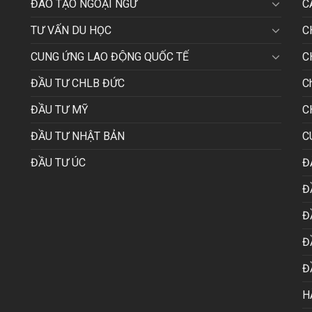
ĐÀO TẠO NGOẠI NGỮ
C
TƯ VẤN DU HỌC
C
CUNG ỨNG LAO ĐỘNG QUỐC TẾ
C
ĐẦU TƯ CHLB ĐỨC
C
ĐẦU TƯ MỸ
C
ĐẦU TƯ NHẬT BẢN
C
ĐẦU TƯ ÚC
Đ
Đ
Đ
Đ
Đ
H