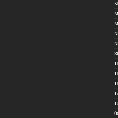
K
M
M
N
N
S
T
T
T
Ti
T
Ú