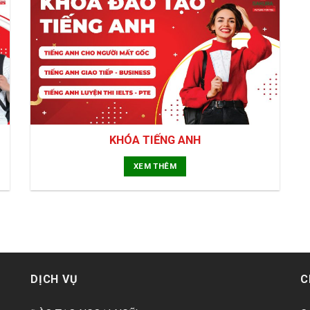
KHÓA TIẾNG ANH
XEM THÊM
DỊCH VỤ
C