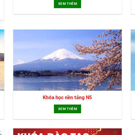
XEM THÊM
Khóa học nền tảng N5
XEM THÊM