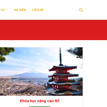
 TƯ
SỰ KIỆN
LIÊN HỆ
Khóa học nâng cao N3